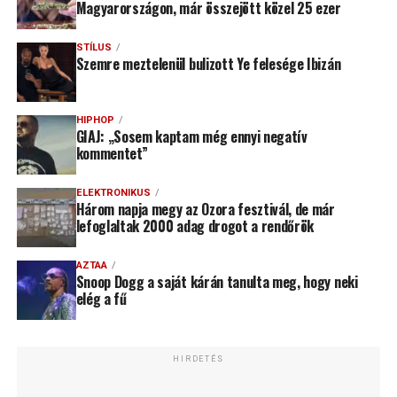
Magyarországon, már összejött közel 25 ezer
STÍLUS
Szemre meztelenül bulizott Ye felesége Ibizán
HIPHOP
GIAJ: „Sosem kaptam még ennyi negatív
kommentet”
ELEKTRONIKUS
Három napja megy az Ozora fesztivál, de már
lefoglaltak 2000 adag drogot a rendőrök
AZTAA
Snoop Dogg a saját kárán tanulta meg, hogy neki
elég a fű
HIRDETÉS