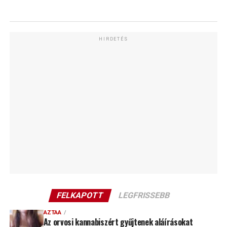
HIRDETÉS
FELKAPOTT
LEGFRISSEBB
AZTAA
Az orvosi kannabiszért gyűjtenek aláírásokat