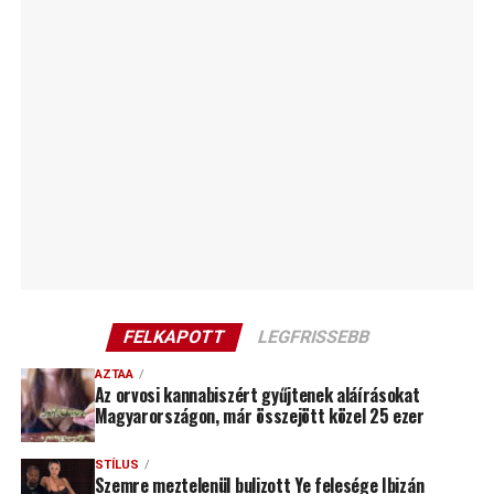
FELKAPOTT
LEGFRISSEBB
AZTAA
Az orvosi kannabiszért gyűjtenek aláírásokat
Magyarországon, már összejött közel 25 ezer
STÍLUS
Szemre meztelenül bulizott Ye felesége Ibizán