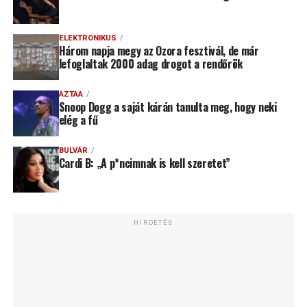
ELEKTRONIKUS
Három napja megy az Ozora fesztivál, de már
lefoglaltak 2000 adag drogot a rendőrök
AZTAA
Snoop Dogg a saját kárán tanulta meg, hogy neki
elég a fű
BULVÁR
Cardi B: „A p*ncimnak is kell szeretet”
HIRDETÉS