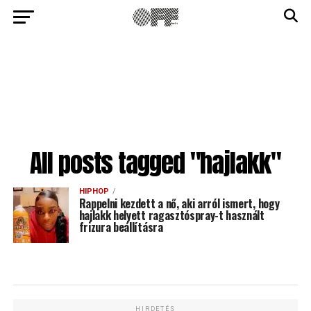
All posts tagged "hajlakk"
HIPHOP
Rappelni kezdett a nő, aki arról ismert, hogy
hajlakk helyett ragasztóspray-t használt
frizura beállításra
HIRDETÉS