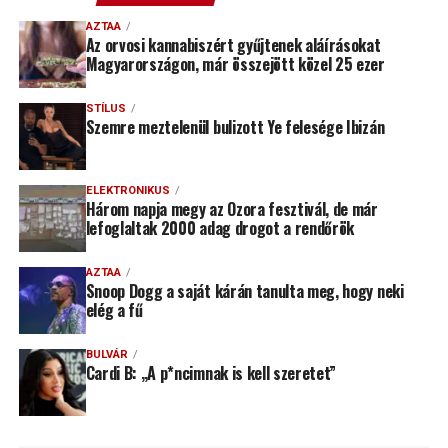
AZTAA
Az orvosi kannabiszért gyűjtenek aláírásokat
Magyarországon, már összejött közel 25 ezer
STÍLUS
Szemre meztelenül bulizott Ye felesége Ibizán
ELEKTRONIKUS
Három napja megy az Ozora fesztivál, de már
lefoglaltak 2000 adag drogot a rendőrök
AZTAA
Snoop Dogg a saját kárán tanulta meg, hogy neki
elég a fű
BULVÁR
Cardi B: „A p*ncimnak is kell szeretet”