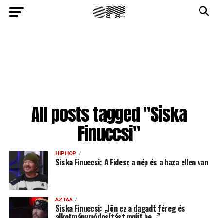
All posts tagged "Siska
Finuccsi"
HIPHOP
Siska Finuccsi: A Fidesz a nép és a haza ellen van
AZTAA
Siska Finuccsi: „Jön ez a dagadt féreg és
alkotmánymódosítást nyújt be…”