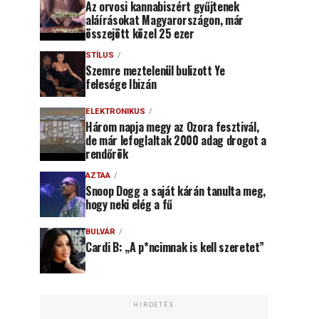
Az orvosi kannabiszért gyűjtenek
aláírásokat Magyarországon, már
összejött közel 25 ezer
STÍLUS
Szemre meztelenül bulizott Ye
felesége Ibizán
ELEKTRONIKUS
Három napja megy az Ozora fesztivál,
de már lefoglaltak 2000 adag drogot a
rendőrök
AZTAA
Snoop Dogg a saját kárán tanulta meg,
hogy neki elég a fű
BULVÁR
Cardi B: „A p*ncimnak is kell szeretet”
HIRDETÉS