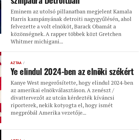
színpadra Detroitban
Eminem az utolsó pillanatban megjelent Kamala
Harris kampányának detroiti nagygyűlésén, ahol
felvezette a volt elnököt, Barack Obamát a
közönségnek. A rapper többek közt Gretchen
Whitmer michigani...
AZTAA
Ye elindul 2024-ben az elnöki székért
Kanye West megerősítette, hogy elindul 2024-ben
az amerikai elnökválasztáson. A zenészt /
divattervezőt az utcán kérdezték kíváncsi
riporterek, nekik kotyogta el, hogy ismét
megpróbál Amerika vezetője...