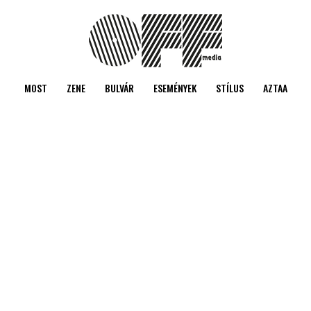
MOST
ZENE
BULVÁR
ESEMÉNYEK
STÍLUS
AZTAA