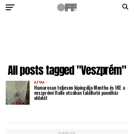
All posts tagged "Veszprém"
AZTAA
Hamarosan teljesen kipingálja Mentha és IKE a
veszprémi Halle utcában található panelház
oldalát
HIRDETÉS