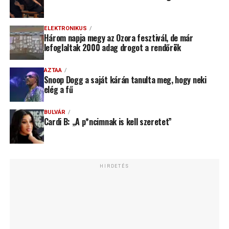
ELEKTRONIKUS
Három napja megy az Ozora fesztivál, de már
lefoglaltak 2000 adag drogot a rendőrök
AZTAA
Snoop Dogg a saját kárán tanulta meg, hogy neki
elég a fű
BULVÁR
Cardi B: „A p*ncimnak is kell szeretet”
HIRDETÉS