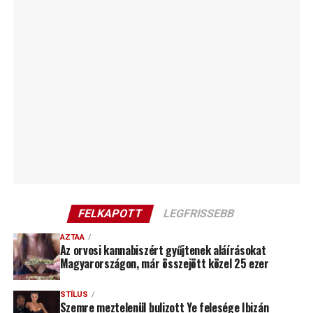
FELKAPOTT
LEGFRISSEBB
AZTAA
Az orvosi kannabiszért gyűjtenek aláírásokat
Magyarországon, már összejött közel 25 ezer
STÍLUS
Szemre meztelenül bulizott Ye felesége Ibizán