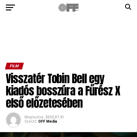
FILM
Visszatér Tobin Bell egy
kiadós bosszúra a Fűrész X
első előzetesében
Megosztva
2023.07.31
Szerző:
OFF Media