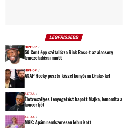
LEGFRISSEBB
HIPHOP
50 Cent épp szétalázza Rick Ross-t az alacsony
lemezeladásai miatt
HIPHOP
A$AP Rocky puszta kézzel bunyózna Drake-kel
AZTAA
Életveszélyes fenyegetést kapott Majka, lemondta a
koncertjét
AZTAA
MGK: Apám rendszeresen lebuzizott