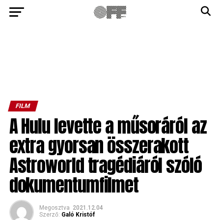
FILM
A Hulu levette a műsoráról az
extra gyorsan összerakott
Astroworld tragédiáról szóló
dokumentumfilmet
Megosztva
2021.12.04
Szerző:
Galó Kristóf