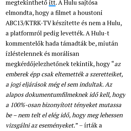
megtekinthető
itt
. A Hulu sajtósa
elmondta, hogy a filmet a houstoni
ABC13/KTRK-TV készítette és nem a Hulu,
a platformról pedig levették. A Hulu-t
kommentelők hada támadták be, miután
ízléstelennek és morálisan
megkérdőjelezhetőnek tekintik, hogy “
az
emberek épp csak eltemették a szeretteiket,
a jogi eljárások még el sem indultak. Az
alapos dokumentumfilmeknek idő kell, hogy
a 100%-osan bizonyított tényeket mutassa
be – nem telt el elég idő, hogy meg lehessen
vizsgálni az eseményeket.
” – írták a