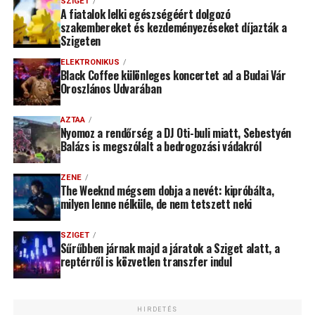
SZIGET
A fiatalok lelki egészségéért dolgozó
szakembereket és kezdeményezéseket díjazták a
Szigeten
ELEKTRONIKUS
Black Coffee különleges koncertet ad a Budai Vár
Oroszlános Udvarában
AZTAA
Nyomoz a rendőrség a DJ Oti-buli miatt, Sebestyén
Balázs is megszólalt a bedrogozási vádakról
ZENE
The Weeknd mégsem dobja a nevét: kipróbálta,
milyen lenne nélküle, de nem tetszett neki
SZIGET
Sűrűbben járnak majd a járatok a Sziget alatt, a
reptérről is közvetlen transzfer indul
HIRDETÉS