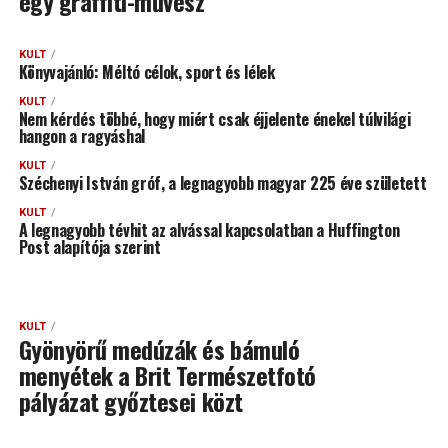
egy graffiti-művész
KULT
Könyvajánló: Méltó célok, sport és lélek
KULT
Nem kérdés többé, hogy miért csak éjjelente énekel túlvilági
hangon a ragyáshal
KULT
Széchenyi István gróf, a legnagyobb magyar 225 éve született
KULT
A legnagyobb tévhit az alvással kapcsolatban a Huffington
Post alapítója szerint
KULT
Gyönyörű medúzák és bámuló
menyétek a Brit Természetfotó
pályázat győztesei közt