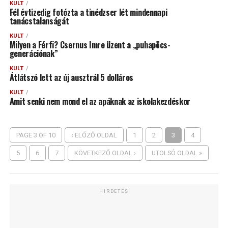
KULT
Fél évtizedig fotózta a tinédzser lét mindennapi
tanácstalanságát
KULT
Milyen a Férfi? Csernus Imre üzent a „puhapöcs-
generációnak”
KULT
Átlátszó lett az új ausztrál 5 dolláros
KULT
Amit senki nem mond el az apáknak az iskolakezdéskor
PAGE 3 OF 10
‹ ELŐZŐ OLDAL
1
2
3
4
5
6
7
KÖVETKEZŐ OLDAL ›
UTOLSÓ OLDAL »
HIRDETÉS