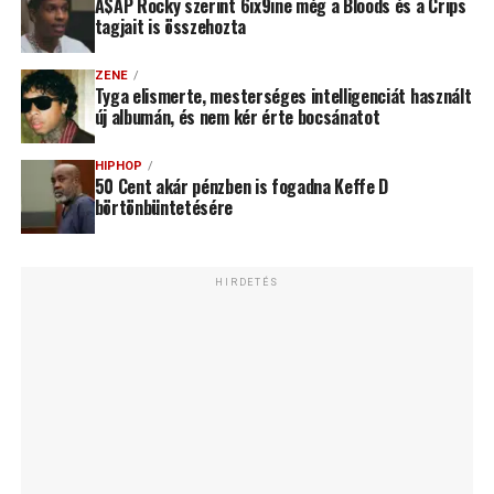
A$AP Rocky szerint 6ix9ine még a Bloods és a Crips
tagjait is összehozta
ZENE
Tyga elismerte, mesterséges intelligenciát használt
új albumán, és nem kér érte bocsánatot
HIPHOP
50 Cent akár pénzben is fogadna Keffe D
börtönbüntetésére
HIRDETÉS