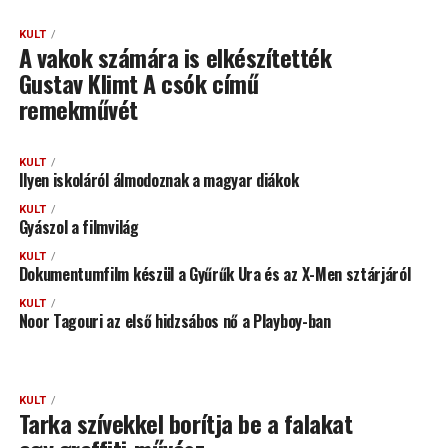
KULT
A vakok számára is elkészítették
Gustav Klimt A csók című
remekművét
KULT
Ilyen iskoláról álmodoznak a magyar diákok
KULT
Gyászol a filmvilág
KULT
Dokumentumfilm készül a Gyűrűk Ura és az X-Men sztárjáról
KULT
Noor Tagouri az első hidzsábos nő a Playboy-ban
KULT
Tarka szívekkel borítja be a falakat