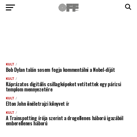
KULT
Bob Dylan talán sosem fogja kommentálni a Nobel-díját
KULT
Káprázatos digitális csillagképeket vetítettek egy párizsi
templom mennyezetére
KULT
Elton John önéletrajzi könyvet ír
KULT
A Trainspotting írója szerint a drogellenes háború igazából
emberellenes háború