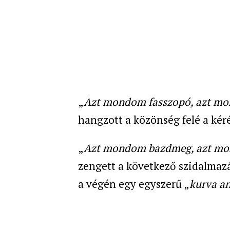
„
Azt mondom fasszopó, azt mond
hangzott a közönség felé a kéré
„
Azt mondom bazdmeg, azt mon
zengett a következő szidalmazá
a végén egy egyszerű „
kurva a