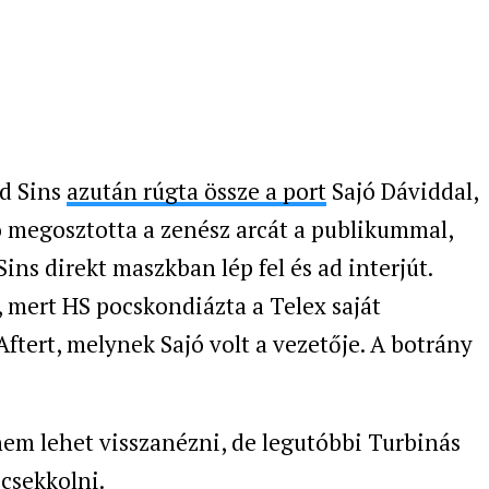
d Sins
azután rúgta össze a port
Sajó Dáviddal,
jó megosztotta a zenész arcát a publikummal,
ns direkt maszkban lép fel és ad interjút.
 mert HS pocskondiázta a Telex saját
Aftert, melynek Sajó volt a vezetője. A botrány
nem lehet visszanézni, de legutóbbi Turbinás
 csekkolni.