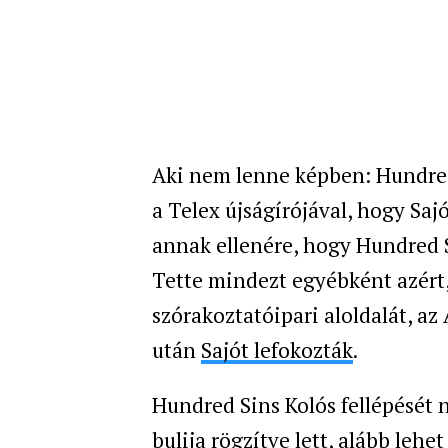
Aki nem lenne képben: Hundre
a Telex újságírójával, hogy Sa
annak ellenére, hogy Hundred Si
Tette mindezt egyébként azért,
szórakoztatóipari aloldalát, az 
után
Sajót lefokozták
.
Hundred Sins Kolós fellépését 
bulija rögzítve lett, alább lehet