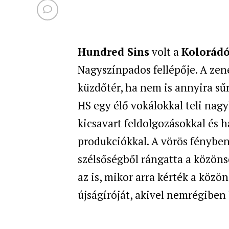
Hundred Sins
volt a
Kolorádó
Nagyszínpados fellépője. A zené
küzdőtér, ha nem is annyira sűr
HS egy élő vokálokkal teli nag
kicsavart feldolgozásokkal és 
produkciókkal. A vörös fényben
szélsőségből rángatta a közönsé
az is, mikor arra kérték a közö
újságíróját, akivel nemrégiben