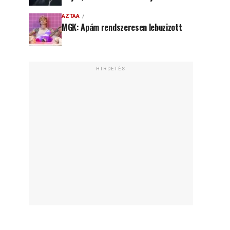
AZTAA
MGK: Apám rendszeresen lebuzizott
HIRDETÉS