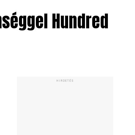
önséggel Hundred
HIRDETÉS