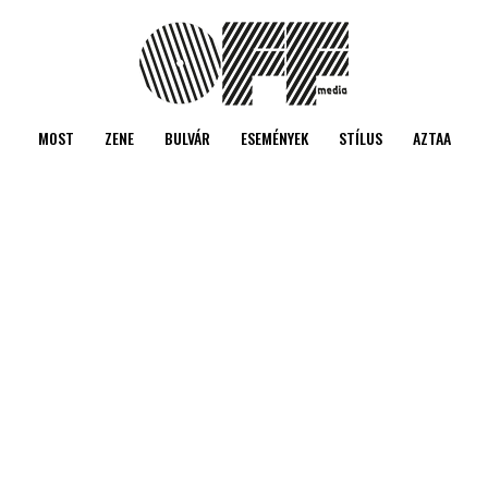
MOST
ZENE
BULVÁR
ESEMÉNYEK
STÍLUS
AZTAA