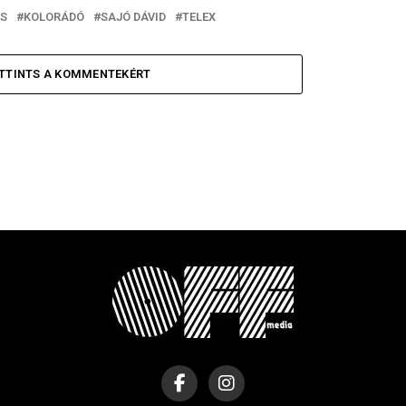
NS
KOLORÁDÓ
SAJÓ DÁVID
TELEX
TTINTS A KOMMENTEKÉRT