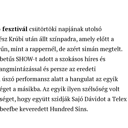
 fesztivál
csütörtöki napjának utolsó
sz Krúbi után állt színpadra, amely előtt a
űn, mint a rappernél, de azért simán megtelt.
ybetűs SHOW-t adott a szokásos híres és
hangmintázással és persze az eredeti
 úszó performansz alatt a hangulat az egyik
get a másikba. Az egyik ilyen szélsőség volt
nséget, hogy együtt szidják Sajó Dávidot a Telex
 beefbe keveredett Hundred Sins.