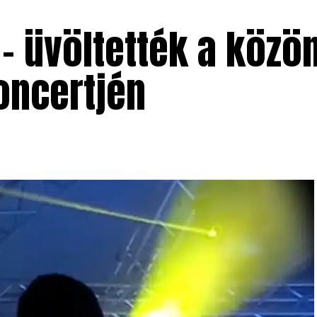
 – üvöltették a köz
oncertjén