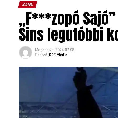
ZENE
„F***zopó Sajó”
Sins legutóbbi k
Megosztva
2024.07.08
Szerző:
OFF Media