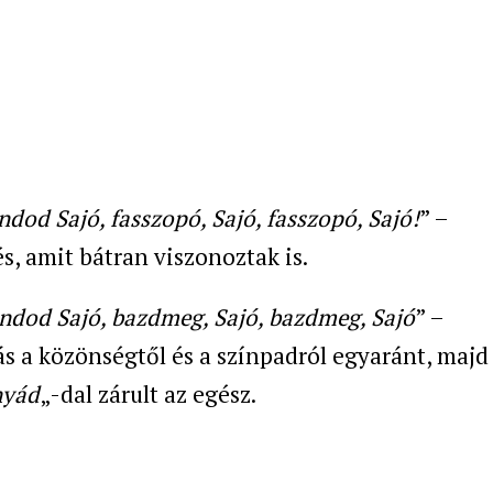
od Sajó, fasszopó, Sajó, fasszopó, Sajó!
” –
s, amit bátran viszonoztak is.
dod Sajó, bazdmeg, Sajó, bazdmeg, Sajó
” –
s a közönségtől és a színpadról egyaránt, majd
nyád
„-dal zárult az egész.