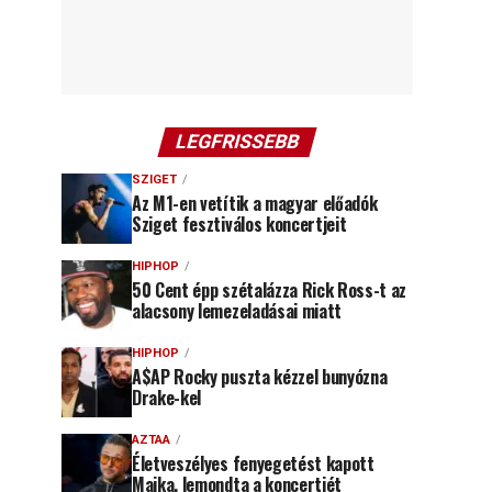
LEGFRISSEBB
SZIGET
Az M1-en vetítik a magyar előadók
Sziget fesztiválos koncertjeit
HIPHOP
50 Cent épp szétalázza Rick Ross-t az
alacsony lemezeladásai miatt
HIPHOP
A$AP Rocky puszta kézzel bunyózna
Drake-kel
AZTAA
Életveszélyes fenyegetést kapott
Majka, lemondta a koncertjét