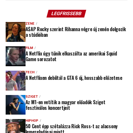
LEGFRISSEBB
ZENE
A$AP Rocky szerint Rihanna végre új zenén dolgozik
a stúdióban
FILM
A Netflix úgy tűnik elkaszálta az amerikai Squid
Game sorozatot
TECH
A Netflixen debütál a GTA 6 új, hosszabb előzetese
SZIGET
Az M1-en vetítik a magyar előadók Sziget
fesztiválos koncertjeit
HIPHOP
50 Cent épp szétalázza Rick Ross-t az alacsony
lemezeladásai miatt