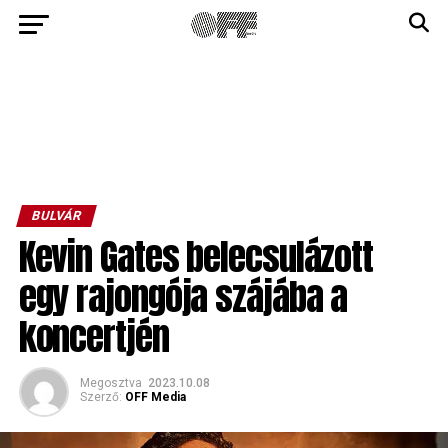
BULVÁR
Kevin Gates belecsulázott
egy rajongója szájába a
koncertjén
Megosztva
2023.10.08
Szerző:
OFF Media