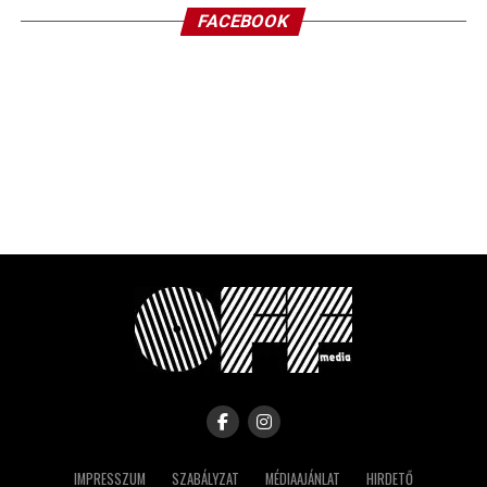
FACEBOOK
IMPRESSZUM
SZABÁLYZAT
MÉDIAAJÁNLAT
HIRDETŐ