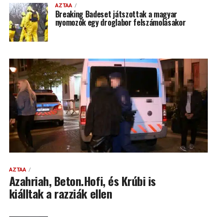
AZTAA
Breaking Badeset játszottak a magyar
nyomozók egy droglabor felszámolásakor
AZTAA
Azahriah, Beton.Hofi, és Krúbi is
kiálltak a razziák ellen