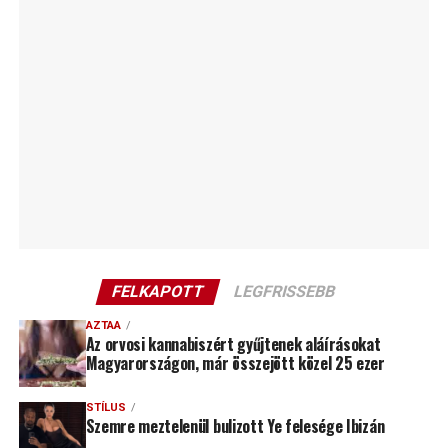
FELKAPOTT
LEGFRISSEBB
AZTAA
Az orvosi kannabiszért gyűjtenek aláírásokat
Magyarországon, már összejött közel 25 ezer
STÍLUS
Szemre meztelenül bulizott Ye felesége Ibizán