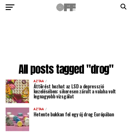
All posts tagged "drog"
AZTAA
Áttörést hozhat az LSD a depresszió
kezelésében: sikeresen zárult a valaha volt
legnagyobb vizsgálat
AZTAA
Hetente bukkan fel egy új drog Európában