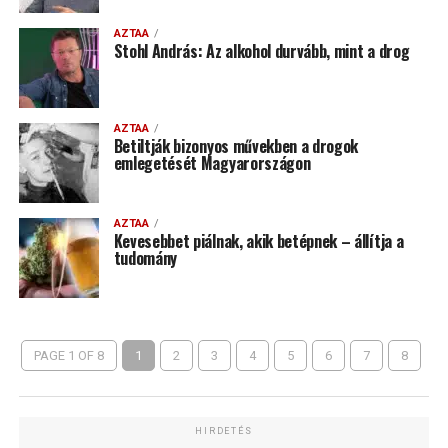
AZTAA
Stohl András: Az alkohol durvább, mint a drog
AZTAA
Betiltják bizonyos művekben a drogok
emlegetését Magyarországon
AZTAA
Kevesebbet piálnak, akik betépnek – állítja a
tudomány
PAGE 1 OF 8
1
2
3
4
5
6
7
8
HIRDETÉS