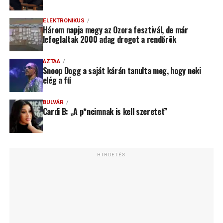
ELEKTRONIKUS
Három napja megy az Ozora fesztivál, de már
lefoglaltak 2000 adag drogot a rendőrök
AZTAA
Snoop Dogg a saját kárán tanulta meg, hogy neki
elég a fű
BULVÁR
Cardi B: „A p*ncimnak is kell szeretet”
HIRDETÉS