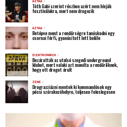
AZTAA
Tóth Gabi szerint részben azért nem hívják
fesztiválokra, mert nem drogozik
AZTAA
Betépve ment a rendőrségre tanúskodni egy
csornai férfi, gyanúsított lett belőle
ELEKTRONIKUS
Bezáratták az utolsó szegedi underground
klubot, mert valaki azt mondta a rendőröknek,
hogy ott drogot árult
ZENE
Drograzziázni mentek ki kommandósok egy
pécsi szórakozóhelyre, teljesen feleslegesen