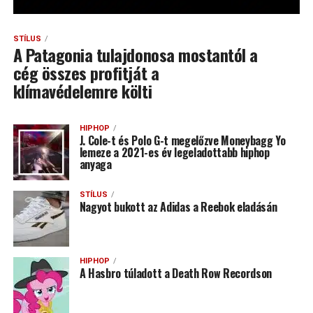
STÍLUS
A Patagonia tulajdonosa mostantól a
cég összes profitját a
klímavédelemre költi
HIPHOP
J. Cole-t és Polo G-t megelőzve Moneybagg Yo
lemeze a 2021-es év legeladottabb hiphop
anyaga
STÍLUS
Nagyot bukott az Adidas a Reebok eladásán
HIPHOP
A Hasbro túladott a Death Row Recordson