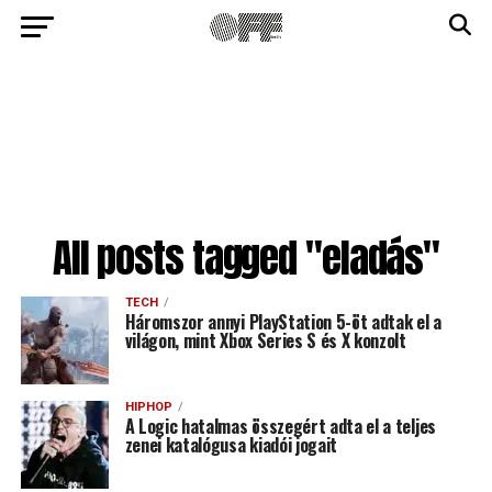
All posts tagged "eladás"
TECH
Háromszor annyi PlayStation 5-öt adtak el a
világon, mint Xbox Series S és X konzolt
HIPHOP
A Logic hatalmas összegért adta el a teljes
zenei katalógusa kiadói jogait