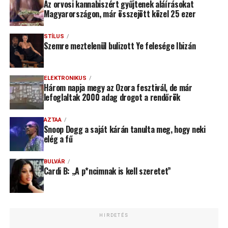
Az orvosi kannabiszért gyűjtenek aláírásokat
Magyarországon, már összejött közel 25 ezer
STÍLUS
Szemre meztelenül bulizott Ye felesége Ibizán
ELEKTRONIKUS
Három napja megy az Ozora fesztivál, de már
lefoglaltak 2000 adag drogot a rendőrök
AZTAA
Snoop Dogg a saját kárán tanulta meg, hogy neki
elég a fű
BULVÁR
Cardi B: „A p*ncimnak is kell szeretet”
HIRDETÉS