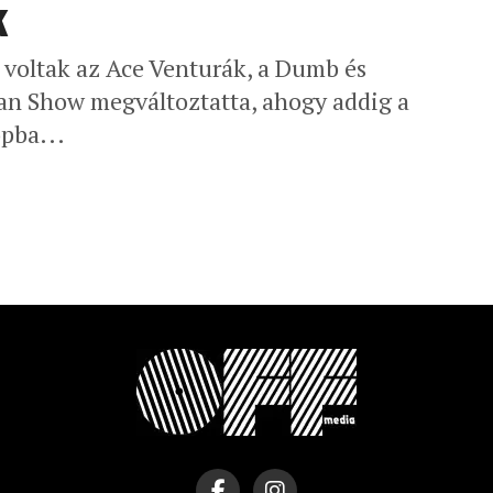
k
voltak az Ace Venturák, a Dumb és
an Show megváltoztatta, ahogy addig a
pba...