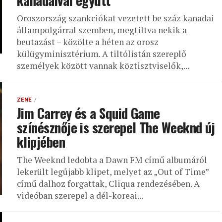
kanadaival együtt
Oroszország szankciókat vezetett be száz kanadai
állampolgárral szemben, megtiltva nekik a
beutazást – közölte a héten az orosz
külügyminisztérium. A tiltólistán szereplő
személyek között vannak köztisztviselők,...
ZENE
Jim Carrey és a Squid Game
színésznője is szerepel The Weeknd új
klipjében
The Weeknd ledobta a Dawn FM című albumáról
lekerült legújabb klipet, melyet az „Out of Time”
című dalhoz forgattak, Cliqua rendezésében. A
videóban szerepel a dél-koreai...