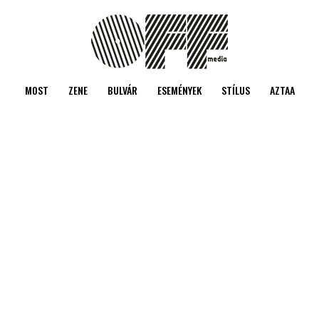
MOST
ZENE
BULVÁR
ESEMÉNYEK
STÍLUS
AZTAA