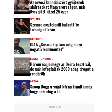
Az orvosi kannabiszért gyűjtenek
aláírásokat Magyarországon, már
összejött közel 25 ezer
STÍLUS
Szemre meztelenül bulizott Ye
felesége Ibizán
HIPHOP
GIAJ: „Sosem kaptam még ennyi
negatív kommentet”
ELEKTRONIKUS
Három napja megy az Ozora fesztivál,
de már lefoglaltak 2000 adag drogot a
rendőrök
AZTAA
Snoop Dogg a saját kárán tanulta meg,
hogy neki elég a fű
HIRDETÉS