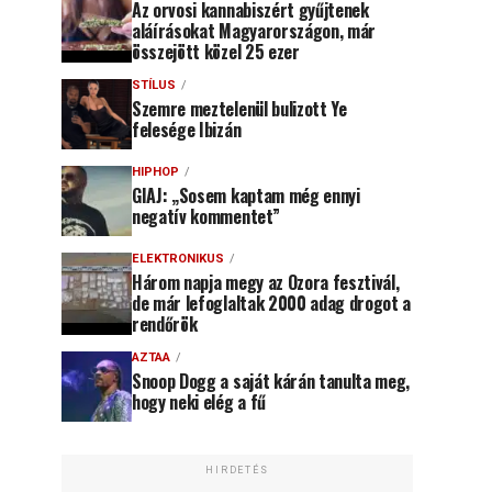
Az orvosi kannabiszért gyűjtenek
aláírásokat Magyarországon, már
összejött közel 25 ezer
STÍLUS
Szemre meztelenül bulizott Ye
felesége Ibizán
HIPHOP
GIAJ: „Sosem kaptam még ennyi
negatív kommentet”
ELEKTRONIKUS
Három napja megy az Ozora fesztivál,
de már lefoglaltak 2000 adag drogot a
rendőrök
AZTAA
Snoop Dogg a saját kárán tanulta meg,
hogy neki elég a fű
HIRDETÉS