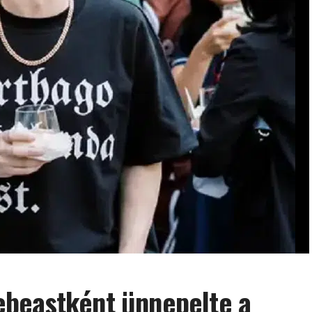
beastként ünnepelte a