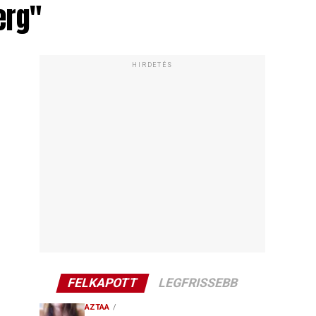
erg"
HIRDETÉS
FELKAPOTT
LEGFRISSEBB
AZTAA