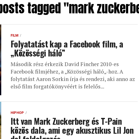
 posts tagged "mark zuckerb
FILM
Folyatatást kap a Facebook film, a
„Közösségi háló”
Második rész érkezik David Fincher 2010-es
Facebook filmjéhez, a „Közösségi háló„-hoz. A
folytatást Aaron Sorkin írja és rendezi, aki anno az
első film forgatókönyvéért is felelős...
HIPHOP
Itt van Mark Zuckerberg és T-Pain
közös dala, ami egy akusztikus Lil Jon