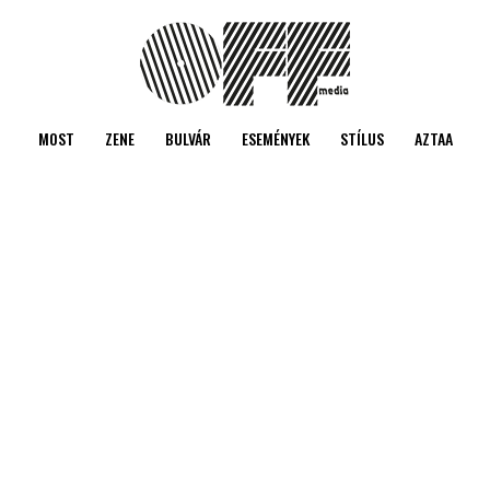
MOST
ZENE
BULVÁR
ESEMÉNYEK
STÍLUS
AZTAA