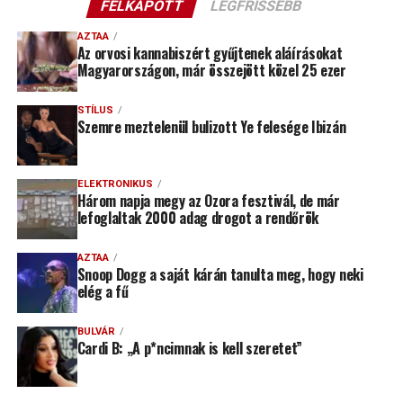
FELKAPOTT
LEGFRISSEBB
AZTAA
Az orvosi kannabiszért gyűjtenek aláírásokat
Magyarországon, már összejött közel 25 ezer
STÍLUS
Szemre meztelenül bulizott Ye felesége Ibizán
ELEKTRONIKUS
Három napja megy az Ozora fesztivál, de már
lefoglaltak 2000 adag drogot a rendőrök
AZTAA
Snoop Dogg a saját kárán tanulta meg, hogy neki
elég a fű
BULVÁR
Cardi B: „A p*ncimnak is kell szeretet”