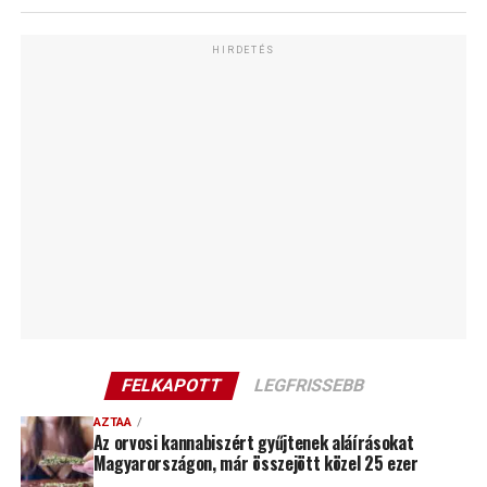
HIRDETÉS
FELKAPOTT
LEGFRISSEBB
AZTAA
Az orvosi kannabiszért gyűjtenek aláírásokat
Magyarországon, már összejött közel 25 ezer