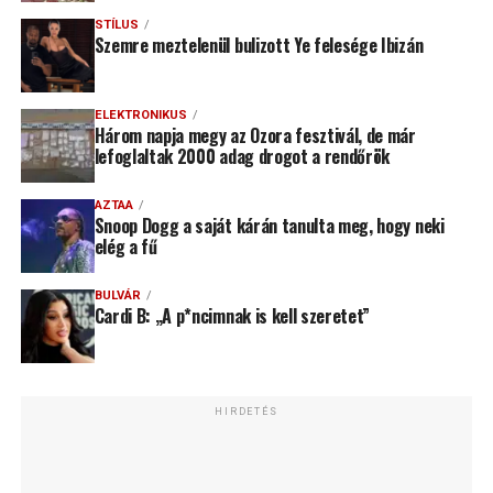
STÍLUS
Szemre meztelenül bulizott Ye felesége Ibizán
ELEKTRONIKUS
Három napja megy az Ozora fesztivál, de már
lefoglaltak 2000 adag drogot a rendőrök
AZTAA
Snoop Dogg a saját kárán tanulta meg, hogy neki
elég a fű
BULVÁR
Cardi B: „A p*ncimnak is kell szeretet”
HIRDETÉS