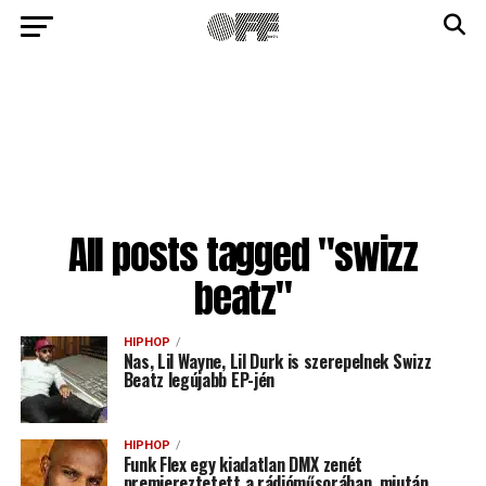
All posts tagged "swizz
beatz"
HIPHOP
Nas, Lil Wayne, Lil Durk is szerepelnek Swizz
Beatz legújabb EP-jén
HIPHOP
Funk Flex egy kiadatlan DMX zenét
premiereztetett a rádióműsorában, miután