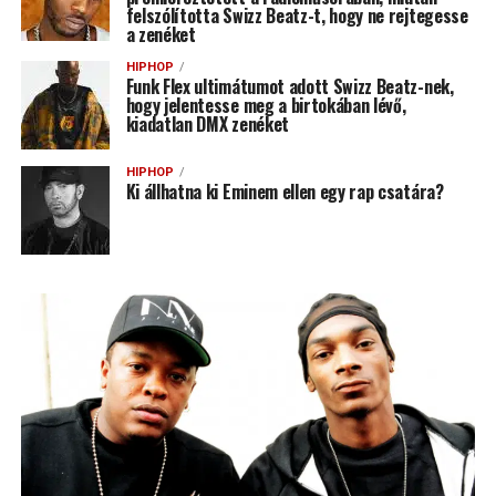
felszólította Swizz Beatz-t, hogy ne rejtegesse
a zenéket
HIPHOP
Funk Flex ultimátumot adott Swizz Beatz-nek,
hogy jelentesse meg a birtokában lévő,
kiadatlan DMX zenéket
HIPHOP
Ki állhatna ki Eminem ellen egy rap csatára?