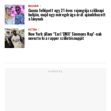
BULVÁR
Gunna fellépett egy 21 éves rajongója szülinapi
buliján, majd egy méregdrága órát ajándékozott
a lánynak
AZTAA
New York állam “Earl ‘DMX’ Simmons Nap”-nak
nevezte ki a rapper születésnapját
HIRDETÉS