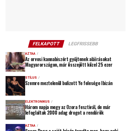
FELKAPOTT
LEGFRISSEBB
AZTAA
Az orvosi kannabiszért gyűjtenek aláírásokat
Magyarországon, már összejött közel 25 ezer
STÍLUS
Szemre meztelenül bulizott Ye felesége Ibizán
ELEKTRONIKUS
Három napja megy az Ozora fesztivál, de már
lefoglaltak 2000 adag drogot a rendőrök
AZTAA