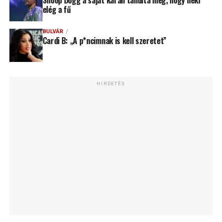
Snoop Dogg a saját kárán tanulta meg, hogy neki
elég a fű
BULVÁR
Cardi B: „A p*ncimnak is kell szeretet”
HIRDETÉS