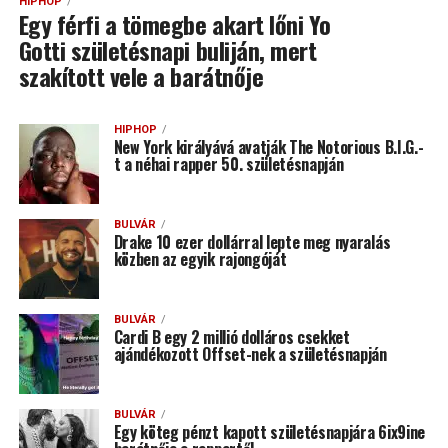
HIPHOP
Egy férfi a tömegbe akart lőni Yo
Gotti születésnapi buliján, mert
szakított vele a barátnője
HIPHOP
New York királyává avatják The Notorious B.I.G.-
t a néhai rapper 50. születésnapján
BULVÁR
Drake 10 ezer dollárral lepte meg nyaralás
közben az egyik rajongóját
BULVÁR
Cardi B egy 2 millió dolláros csekket
ajándékozott Offset-nek a születésnapján
BULVÁR
Egy köteg pénzt kapott születésnapjára 6ix9ine