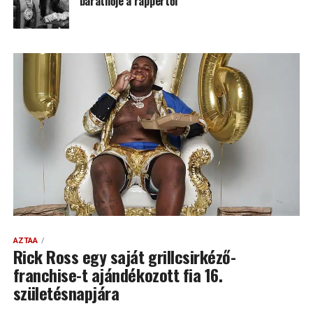
barátnője a rappertől
AZTAA
Rick Ross egy saját grillcsirkéző-
franchise-t ajándékozott fia 16.
születésnapjára