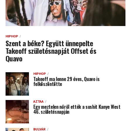
HIPHOP
Szent a béke? Együtt ünnepelte
Takeoff születésnapját Offset és
Quavo
HIPHOP
Takeoff ma lenne 29 éves, Quavo is
felköszöntötte
AZTAA
Egy meztelen nőről ették a sushit Kanye West
46. születésnapján
BULVÁR