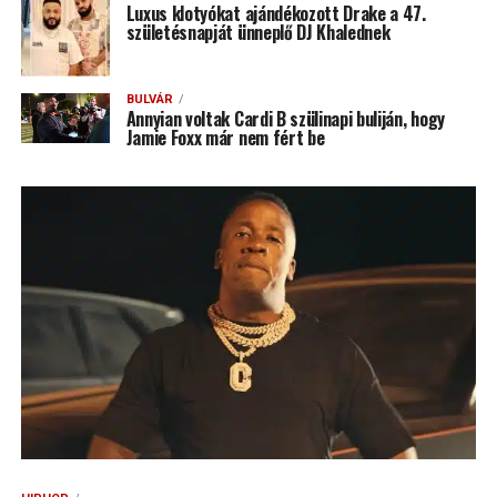
Luxus klotyókat ajándékozott Drake a 47.
születésnapját ünneplő DJ Khalednek
BULVÁR
Annyian voltak Cardi B szülinapi buliján, hogy
Jamie Foxx már nem fért be