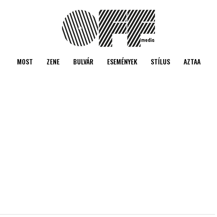
MOST
ZENE
BULVÁR
ESEMÉNYEK
STÍLUS
AZTAA