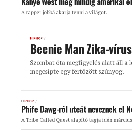
Kanye West még mindig amerikai el
A rapper jobbá akarja tenni a világot.
HIPHOP
Beenie Man Zika-vírus
Szombat óta megfigyelés alatt áll a
megcsípte egy fertőzött szúnyog.
HIPHOP
Phife Dawg-ról utcát neveznek el N
A Tribe Called Quest alapító tagja idén március