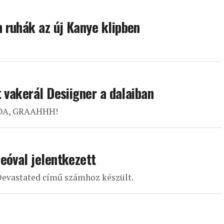
 ruhák az új Kanye klipben
 vakerál Desiigner a dalaiban
NDA, GRAAHHH!
eóval jelentkezett
 Devastated című számhoz készült.