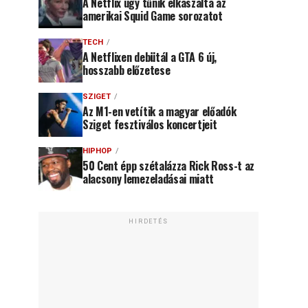
A Netflix úgy tűnik elkaszálta az
amerikai Squid Game sorozatot
TECH
A Netflixen debütál a GTA 6 új,
hosszabb előzetese
SZIGET
Az M1-en vetítik a magyar előadók
Sziget fesztiválos koncertjeit
HIPHOP
50 Cent épp szétalázza Rick Ross-t az
alacsony lemezeladásai miatt
HIRDETÉS