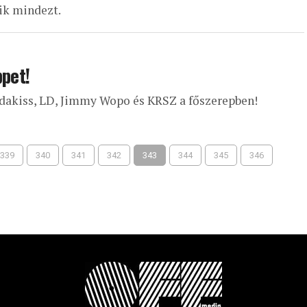
ik mindezt.
ppet!
adakiss, LD, Jimmy Wopo és KRSZ a főszerepben!
339
340
341
342
343
344
345
346