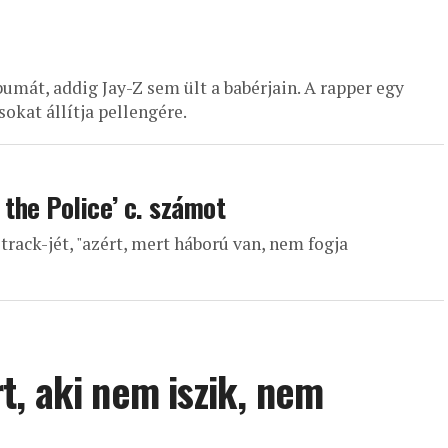
umát, addig Jay-Z sem ült a babérjain. A rapper egy
okat állítja pellengére.
 the Police’ c. számot
rack-jét, "azért, mert háború van, nem fogja
, aki nem iszik, nem