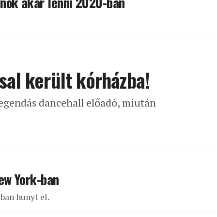
nök akar lenni 2020-ban
sal került kórházba!
 legendás dancehall előadó, miután
ew York-ban
ban hunyt el.