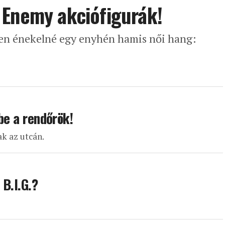
 Enemy akciófigurák!
en énekelné egy enyhén hamis női hang:
sbe a rendőrök!
ak az utcán.
B.I.G.?