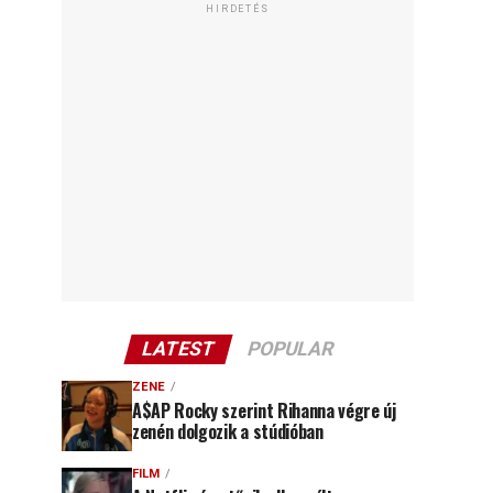
HIRDETÉS
LATEST
POPULAR
ZENE
A$AP Rocky szerint Rihanna végre új
zenén dolgozik a stúdióban
FILM