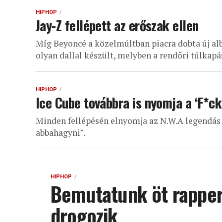
HIPHOP
Jay-Z fellépett az erőszak ellen
Míg Beyoncé a közelmúltban piacra dobta új alb
olyan dallal készült, melyben a rendőri túlkapás
HIPHOP
Ice Cube továbbra is nyomja a ‘F*ck
Minden fellépésén elnyomja az N.W.A legendás t
abbahagyni".
HIPHOP
Bemutatunk öt rappert
drogozik