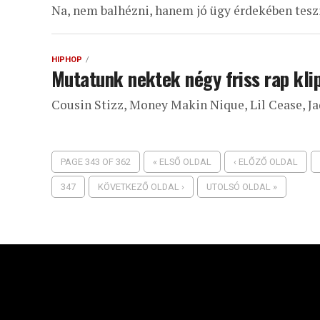
Na, nem balhézni, hanem jó ügy érdekében tesz
HIPHOP
Mutatunk nektek négy friss rap kli
Cousin Stizz, Money Makin Nique, Lil Cease, J
PAGE 343 OF 362
« ELSŐ OLDAL
‹ ELŐZŐ OLDAL
347
KÖVETKEZŐ OLDAL ›
UTOLSÓ OLDAL »