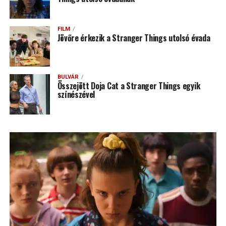
FILM
Jövőre érkezik a Stranger Things utolsó évada
BULVÁR
Összejött Doja Cat a Stranger Things egyik
színészével