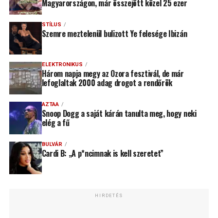
Magyarországon, már összejött közel 25 ezer
STÍLUS
Szemre meztelenül bulizott Ye felesége Ibizán
ELEKTRONIKUS
Három napja megy az Ozora fesztivál, de már
lefoglaltak 2000 adag drogot a rendőrök
AZTAA
Snoop Dogg a saját kárán tanulta meg, hogy neki
elég a fű
BULVÁR
Cardi B: „A p*ncimnak is kell szeretet”
HIRDETÉS