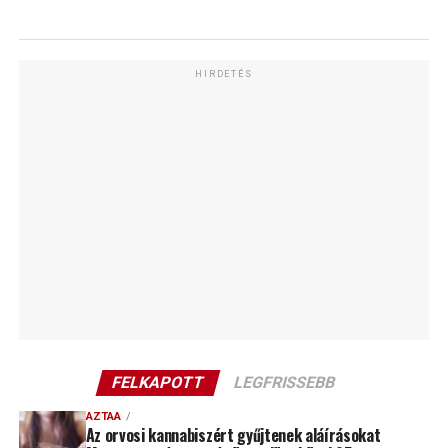
HIRDETÉS
FELKAPOTT
LEGFRISSEBB
AZTAA
Az orvosi kannabiszért gyűjtenek aláírásokat