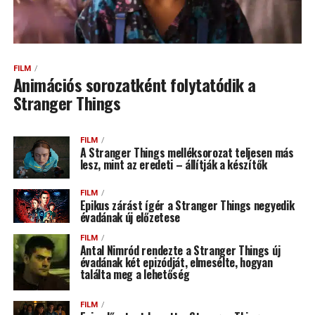
FILM
Animációs sorozatként folytatódik a
Stranger Things
FILM
A Stranger Things melléksorozat teljesen más
lesz, mint az eredeti – állítják a készítők
FILM
Epikus zárást ígér a Stranger Things negyedik
évadának új előzetese
FILM
Antal Nimród rendezte a Stranger Things új
évadának két epizódját, elmesélte, hogyan
találta meg a lehetőség
FILM