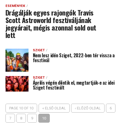
ESEMÉNYEK
Drágálják egyes rajongók Travis
Scott Astroworld fesztiváljának
jegyárait, mégis azonnal sold out
lett
SZIGET
Nem lesz idén Sziget, 2022-ben tér vissza a
fesztivál
SZIGET
Április végén döntik el, megtartják-e az idei
Sziget fesztivált
PAGE 10 OF 10
« ELSŐ OLDAL
‹ ELŐZŐ OLDAL
6
7
8
9
10