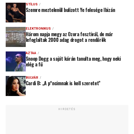
STÍLUS
Szemre meztelenül bulizott Ye felesége Ibizán
ELEKTRONIKUS
Három napja megy az Ozora fesztivál, de már
lefoglaltak 2000 adag drogot a rendőrök
AZTAA
Snoop Dogg a saját kárán tanulta meg, hogy neki
elég a fű
BULVÁR
Cardi B: „A p*ncimnak is kell szeretet”
HIRDETÉS