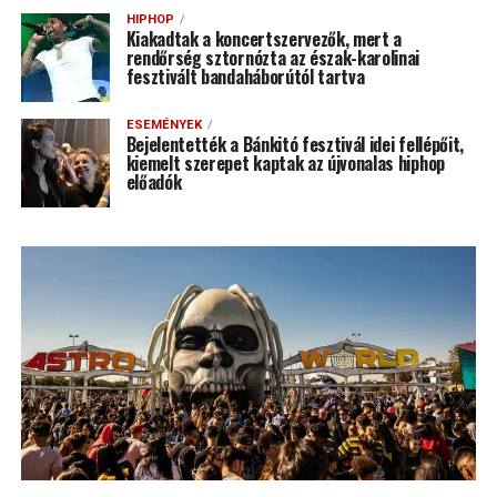
HIPHOP
Kiakadtak a koncertszervezők, mert a
rendőrség sztornózta az észak-karolinai
fesztivált bandaháborútól tartva
ESEMÉNYEK
Bejelentették a Bánkitó fesztivál idei fellépőit,
kiemelt szerepet kaptak az újvonalas hiphop
előadók