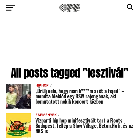
All posts tagged "fesztivál"
HIPHOP
„Örülj neki, hogy nem b****m szét a fejed” –
mondta Meklód egy BSW rajongónak, aki
bemutatott nekik koncert közben
ESEMÉNYEK
Vízparti hip hop minifesztivált tart a Roots
Budapest, fellép a Slow Village, Beton.Hofi, és az
NKS is