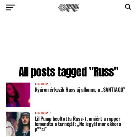
All posts tagged "Russ"
HIPHOP
Nyáron érkezik Russ új albuma, a „SANTIAGO”
HIPHOP
Lil Pump beoltotta Russ-t, amiért a rapper
lemondta a turnéját: „Ne legyél már ekkora
p**ci”