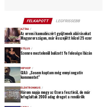
FELKAPOTT
LEGFRISSEBB
AZTAA
Az orvosi kannabiszért gyűjtenek aláírásokat
Magyarországon, már összejött közel 25 ezer
STÍLUS
Szemre meztelenül bulizott Ye felesége Ibizán
HIPHOP
GIAJ: „Sosem kaptam még ennyi negatív
kommentet”
ELEKTRONIKUS
Három napja megy az Ozora fesztivál, de már
lefoglaltak 2000 adag drogot a rendőrök