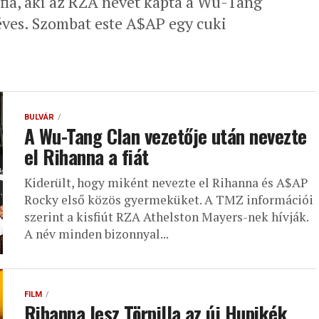
fia, aki az RZA nevet kapta a Wu-Tang
yéves. Szombat este A$AP egy cuki
BULVÁR
A Wu-Tang Clan vezetője után nevezte
el Rihanna a fiát
Kiderült, hogy miként nevezte el Rihanna és A$AP
Rocky első közös gyermeküket. A TMZ információi
szerint a kisfiút RZA Athelston Mayers-nek hívják.
A név minden bizonnyal...
FILM
Rihanna lesz Törpilla az új Hupikék