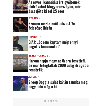
Az orvosi kannabiszért gyűjtenek
aláírásokat Magyarországon, már
összejött közel 25 ezer
STÍLUS
Szemre meztelenül bulizott Ye
felesége Ibizán
HIPHOP
GIAJ: „Sosem kaptam még ennyi
negatív kommentet”
ELEKTRONIKUS
Három napja megy az Ozora fesztivál,
de már lefoglaltak 2000 adag drogot a
rendőrök
AZTAA
Snoop Dogg a saját kárán tanulta meg,
hogy neki elég a fű
HIRDETÉS