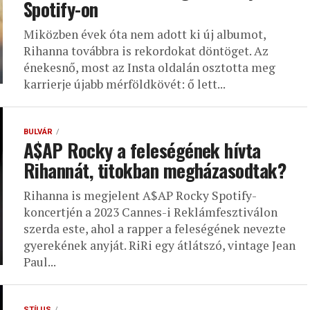
Spotify-on
Miközben évek óta nem adott ki új albumot,
Rihanna továbbra is rekordokat döntöget. Az
énekesnő, most az Insta oldalán osztotta meg
karrierje újabb mérföldkövét: ő lett...
BULVÁR
A$AP Rocky a feleségének hívta
Rihannát, titokban megházasodtak?
Rihanna is megjelent A$AP Rocky Spotify-
koncertjén a 2023 Cannes-i Reklámfesztiválon
szerda este, ahol a rapper a feleségének nevezte
gyerekének anyját. RiRi egy átlátszó, vintage Jean
Paul...
STÍLUS