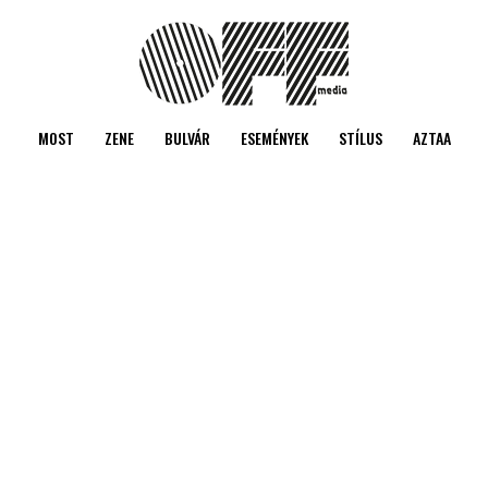
MOST
ZENE
BULVÁR
ESEMÉNYEK
STÍLUS
AZTAA