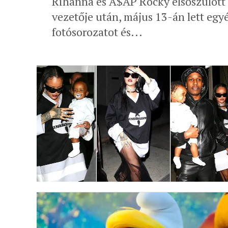
Rihanna és A$AP Rocky elsőszülött 
vezetője után, május 13-án lett eg
fotósorozatot és...