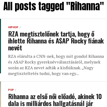
All posts tagged "Rihanna"
HIPHOP
RZA megtisztelőnek tartja, hogy ő
ihlette Rihanna és A$AP Rocky fiának
nevét
RZA elárulta a CNN-nek, hogy mit gondol Rihanna
és A$AP Rocky gyereknévválasztásáról, melynek
során az RZA nevet adták a kisfiúknak. „Nagy
megtiszteltetés tudni, hogy van egy...
POP
Rihanna az első női előadó, akinek 10
dala is milliárdos hallgatásnál jár