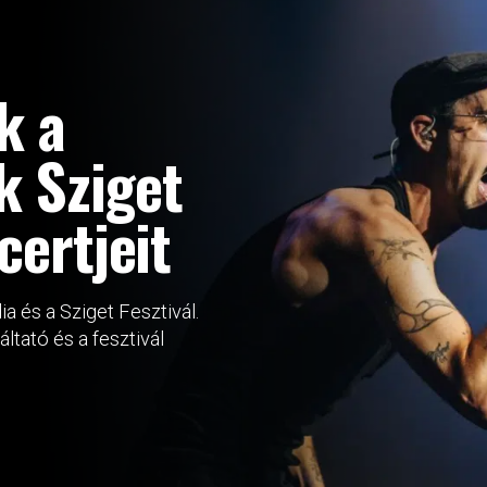
k a
k Sziget
certjeit
a és a Sziget Fesztivál.
tató és a fesztivál