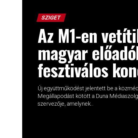
SZIGET
Az M1-en vetíti
magyar előadó
fesztiválos kon
Új együttműködést jelentett be a közmédi
Megállapodást kötött a Duna Médiaszolgál
szervezője, amelynek...