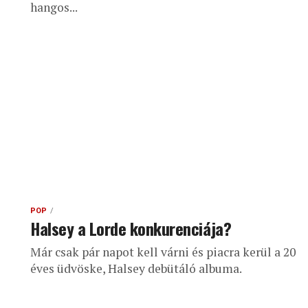
hangos...
POP
Halsey a Lorde konkurenciája?
Már csak pár napot kell várni és piacra kerül a 20
éves üdvöske, Halsey debütáló albuma.