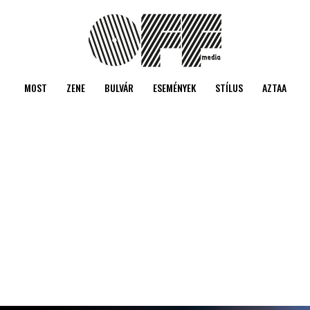
MOST
ZENE
BULVÁR
ESEMÉNYEK
STÍLUS
AZTAA