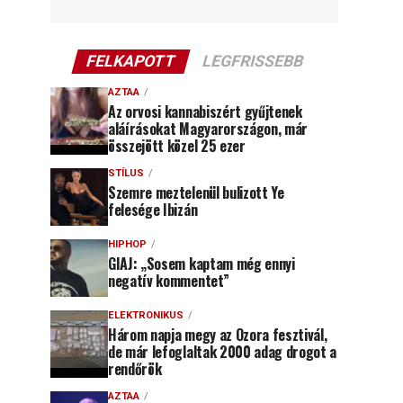
FELKAPOTT
LEGFRISSEBB
AZTAA
Az orvosi kannabiszért gyűjtenek
aláírásokat Magyarországon, már
összejött közel 25 ezer
STÍLUS
Szemre meztelenül bulizott Ye
felesége Ibizán
HIPHOP
GIAJ: „Sosem kaptam még ennyi
negatív kommentet”
ELEKTRONIKUS
Három napja megy az Ozora fesztivál,
de már lefoglaltak 2000 adag drogot a
rendőrök
AZTAA