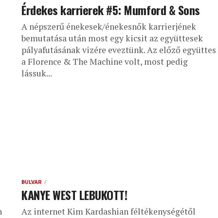
Érdekes karrierek #5: Mumford & Sons
A népszerű énekesek/énekesnők karrierjének
bemutatása után most egy kicsit az együttesek
pályafutásának vizére eveztünk. Az előző együttes
a Florence & The Machine volt, most pedig
lássuk...
BULVÁR
KANYE WEST LEBUKOTT!
n
Az internet Kim Kardashian féltékenységétől