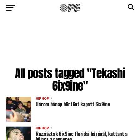
All posts tagged "Tekashi
6ix9ine"
HIPHOP
Három hónap börtönt kapott 6ix9ine
HIPHOP
Razziáztak 6ix9ine floridai házánál, kattant a
bilincs a rapperen