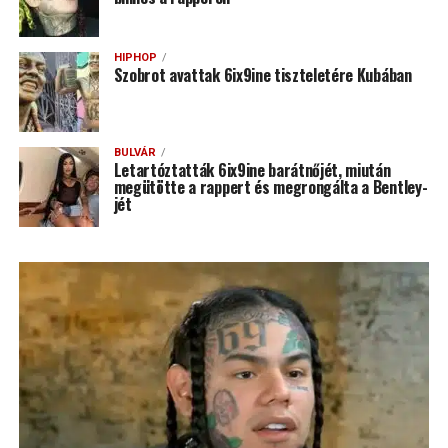
HIPHOP
Szobrot avattak 6ix9ine tiszteletére Kubában
BULVÁR
Letartóztatták 6ix9ine barátnőjét, miután
megütötte a rappert és megrongálta a Bentley-
jét