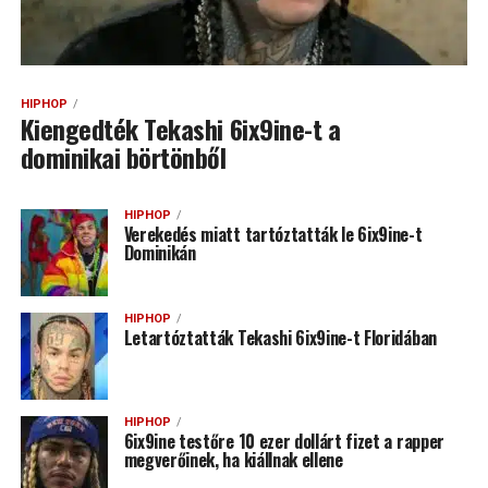
HIPHOP
Kiengedték Tekashi 6ix9ine-t a
dominikai börtönből
HIPHOP
Verekedés miatt tartóztatták le 6ix9ine-t
Dominikán
HIPHOP
Letartóztatták Tekashi 6ix9ine-t Floridában
HIPHOP
6ix9ine testőre 10 ezer dollárt fizet a rapper
megverőinek, ha kiállnak ellene