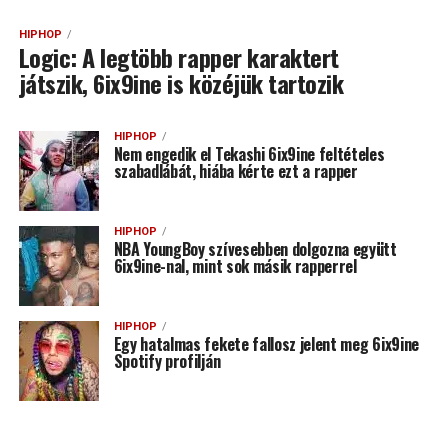
HIPHOP
Logic: A legtöbb rapper karaktert
játszik, 6ix9ine is közéjük tartozik
HIPHOP
Nem engedik el Tekashi 6ix9ine feltételes
szabadlábát, hiába kérte ezt a rapper
HIPHOP
NBA YoungBoy szívesebben dolgozna együtt
6ix9ine-nal, mint sok másik rapperrel
HIPHOP
Egy hatalmas fekete fallosz jelent meg 6ix9ine
Spotify profilján