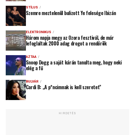
STÍLUS
Szemre meztelenül bulizott Ye felesége Ibizán
ELEKTRONIKUS
Három napja megy az Ozora fesztivál, de már
lefoglaltak 2000 adag drogot a rendőrök
AZTAA
Snoop Dogg a saját kárán tanulta meg, hogy neki
elég a fű
BULVÁR
Cardi B: „A p*ncimnak is kell szeretet”
HIRDETÉS