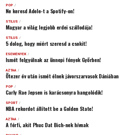
POP
Ne keresd Adele-t a Spotify-on!
STÍLUS
Magyar a világ legjobb erdei szállodája!
STÍLUS
5 dolog, hogy miért szeresd a csokit!
ESEMÉNYEK
Ismét felgyúlnak az ünnepi fények Győrben!
AZTAA
Ötezer év után ismét élnek jávorszarvasok Dániában
POP
Carly Rae Jepsen is karácsonyra hangolódik!
SPORT
NBA rekordot állított be a Golden State!
AZTAA
A férfi, akit Phuc Dat Bich-nek hívnak