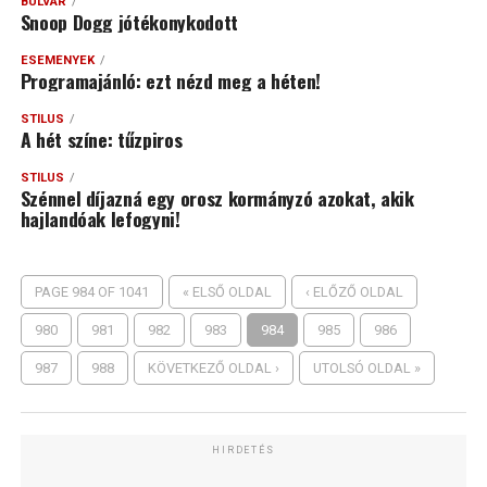
BULVÁR
Snoop Dogg jótékonykodott
ESEMÉNYEK
Programajánló: ezt nézd meg a héten!
STÍLUS
A hét színe: tűzpiros
STÍLUS
Szénnel díjazná egy orosz kormányzó azokat, akik
hajlandóak lefogyni!
PAGE 984 OF 1041
« ELSŐ OLDAL
‹ ELŐZŐ OLDAL
980
981
982
983
984
985
986
987
988
KÖVETKEZŐ OLDAL ›
UTOLSÓ OLDAL »
HIRDETÉS