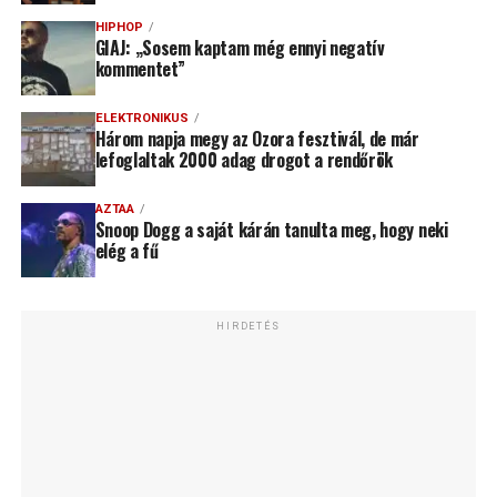
HIPHOP
GIAJ: „Sosem kaptam még ennyi negatív
kommentet”
ELEKTRONIKUS
Három napja megy az Ozora fesztivál, de már
lefoglaltak 2000 adag drogot a rendőrök
AZTAA
Snoop Dogg a saját kárán tanulta meg, hogy neki
elég a fű
HIRDETÉS