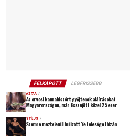
FELKAPOTT
LEGFRISSEBB
AZTAA
Az orvosi kannabiszért gyűjtenek aláírásokat
Magyarországon, már összejött közel 25 ezer
STÍLUS
Szemre meztelenül bulizott Ye felesége Ibizán