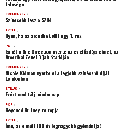
felesége
ESEMÉNYEK
Színesebb lesz a SZIN
AZTAA
Ilyen, ha az arcodba üvölt egy T. rex
POP
Ismét a One Direction nyerte az év előadója címet, az
Amerikai Zenei Díjak átadóján
ESEMÉNYEK
Nicole Kidman nyerte el a legjobb színésznő díját
Londonban
STÍLUS
Ezért meditálj mindennap
POP
Beyoncé Britney-re ropja
AZTAA
Íme, az elmúlt 100 év legnagyobb gyémántja!