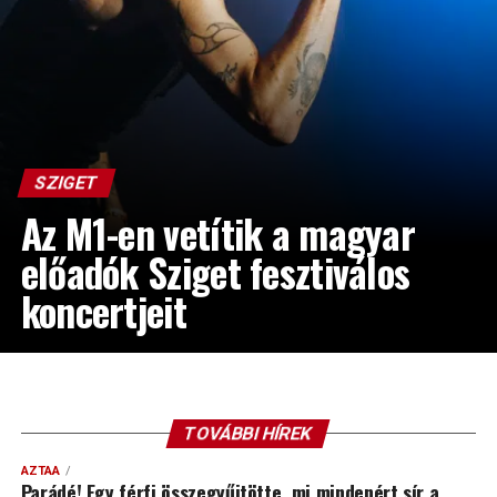
SZIGET
Az M1-en vetítik a magyar
előadók Sziget fesztiválos
koncertjeit
TOVÁBBI HÍREK
AZTAA
Parádé! Egy férfi összegyűjtötte, mi mindenért sír a