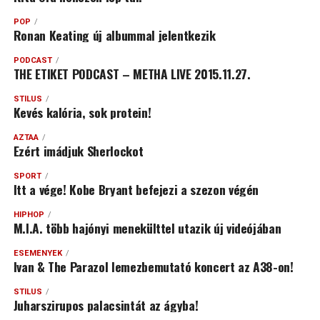
POP
Ronan Keating új albummal jelentkezik
PODCAST
THE ETIKET PODCAST – METHA LIVE 2015.11.27.
STÍLUS
Kevés kalória, sok protein!
AZTAA
Ezért imádjuk Sherlockot
SPORT
Itt a vége! Kobe Bryant befejezi a szezon végén
HIPHOP
M.I.A. több hajónyi menekülttel utazik új videójában
ESEMÉNYEK
Ivan & The Parazol lemezbemutató koncert az A38-on!
STÍLUS
Juharszirupos palacsintát az ágyba!