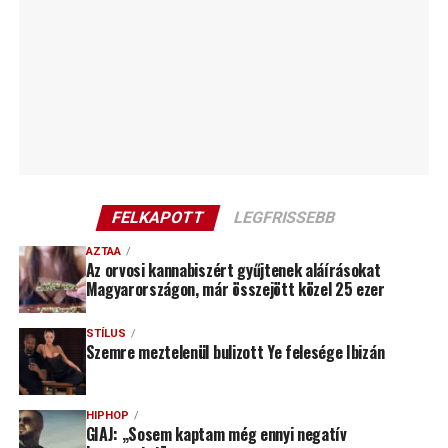
FELKAPOTT
LEGFRISSEBB
AZTAA
Az orvosi kannabiszért gyűjtenek aláírásokat
Magyarországon, már összejött közel 25 ezer
STÍLUS
Szemre meztelenül bulizott Ye felesége Ibizán
HIPHOP
GIAJ: „Sosem kaptam még ennyi negatív