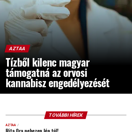
AZTAA
Tízből kilenc magyar
támogatná az orvosi
kannabisz engedélyezését
TOVÁBBI HÍREK
AZTAA
Rita Ora nehezen lép túl!