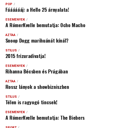
POP
Fááááááj: a Hello 25 árnyalata!
ESEMÉNYEK
A RómerKvelle bemutatja: Ocho Macho
AZTAA
Snoop Dogg marihuánát kínál?
STÍLUS
2015 frizuradivatja!
ESEMÉNYEK
Rihanna Bécsben és Prágában
AZTAA
Rossz lányok a showbizniszben
STÍLUS
Télen is ragyogó tincsek!
ESEMÉNYEK
A RómerKvelle bemutatja: The Biebers
SPORT