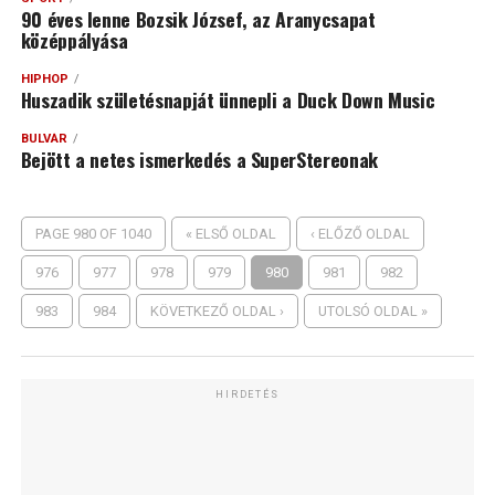
90 éves lenne Bozsik József, az Aranycsapat
középpályása
HIPHOP
Huszadik születésnapját ünnepli a Duck Down Music
BULVÁR
Bejött a netes ismerkedés a SuperStereonak
PAGE 980 OF 1040
« ELSŐ OLDAL
‹ ELŐZŐ OLDAL
976
977
978
979
980
981
982
983
984
KÖVETKEZŐ OLDAL ›
UTOLSÓ OLDAL »
HIRDETÉS