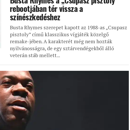
Busta Rhymes a „Csupasz pisztoly”
rebootjában tér vissza a
színészkedéshez
Busta Rhymes szerepet kapott az 1988-as „Csupasz
pisztoly” című klasszikus vígjáték közelgő
remake-jében. A karakterét még nem hozták
nyilvánosságra, de egy sztárvendégekből álló
veterán stáb mellett...