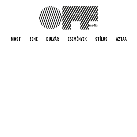
MOST
ZENE
BULVÁR
ESEMÉNYEK
STÍLUS
AZTAA