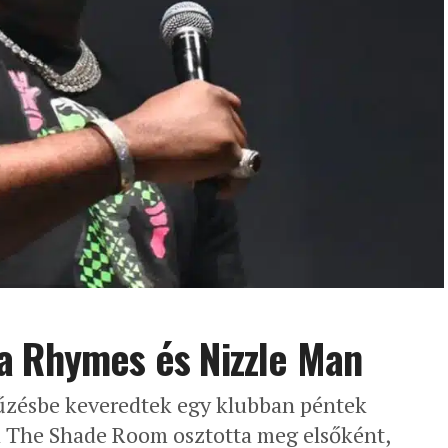
a Rhymes és Nizzle Man
űzésbe keveredtek egy klubban péntek
 a The Shade Room osztotta meg elsőként,