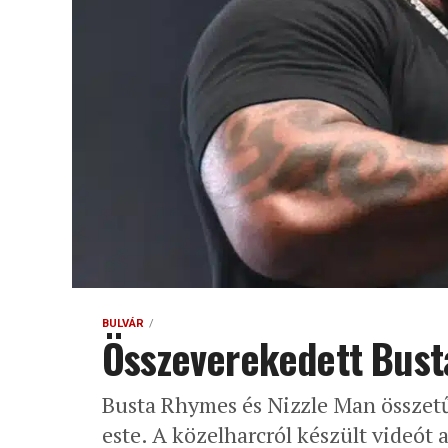
BULVÁR
Összeverekedett Bust
Busta Rhymes és Nizzle Man összet
este. A közelharcról készült videót