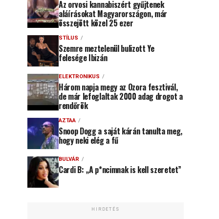
Az orvosi kannabiszért gyűjtenek
aláírásokat Magyarországon, már
összejött közel 25 ezer
STÍLUS
Szemre meztelenül bulizott Ye
felesége Ibizán
ELEKTRONIKUS
Három napja megy az Ozora fesztivál,
de már lefoglaltak 2000 adag drogot a
rendőrök
AZTAA
Snoop Dogg a saját kárán tanulta meg,
hogy neki elég a fű
BULVÁR
Cardi B: „A p*ncimnak is kell szeretet”
HIRDETÉS