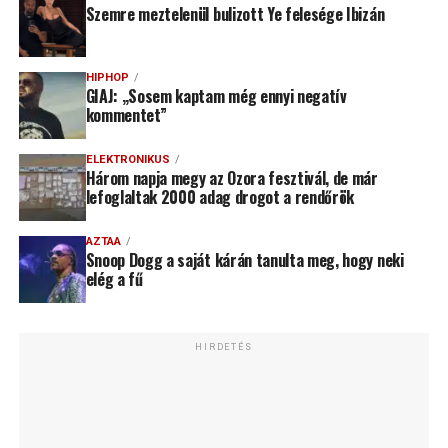
Szemre meztelenül bulizott Ye felesége Ibizán
HIPHOP
GIAJ: „Sosem kaptam még ennyi negatív
kommentet”
ELEKTRONIKUS
Három napja megy az Ozora fesztivál, de már
lefoglaltak 2000 adag drogot a rendőrök
AZTAA
Snoop Dogg a saját kárán tanulta meg, hogy neki
elég a fű
HIRDETÉS