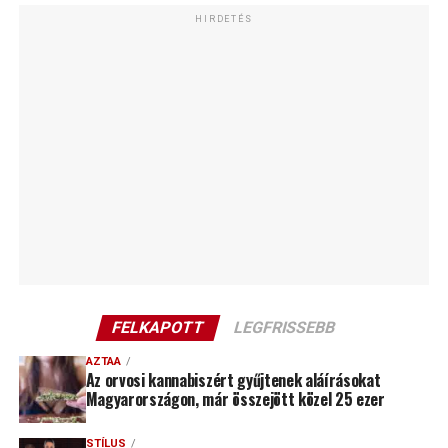
HIRDETÉS
FELKAPOTT
LEGFRISSEBB
AZTAA
Az orvosi kannabiszért gyűjtenek aláírásokat
Magyarországon, már összejött közel 25 ezer
STÍLUS