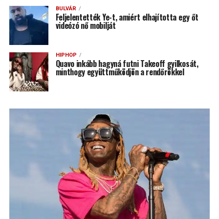
BULVÁR
Feljelentették Ye-t, amiért elhajította egy őt
videózó nő mobilját
HIPHOP
Quavo inkább hagyná futni Takeoff gyilkosát,
minthogy együttműködjön a rendőrökkel