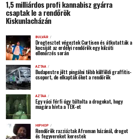
1,5 milliárdos profi kannabisz gyárra
csaptak le a rendőrök
Kiskunlacházán
BULVÁR
Drogtesztet végeztek Curtisen és átkutatták a
kocsiját az erdélyi rendőrök egy közúti
ellenőrzés során
AZTAA
Budapestre jött pingálni több külföldi graffitis-
csoport, de elkapták őket a rendőrök
AZTAA
Egy váci férfi úgy túltolta a drogokat, hogy
magára hívta a TEK-et
HIPHOP
Rendőrök razziáztak Afroman házánál, drogot
és fegyvereket kerestek