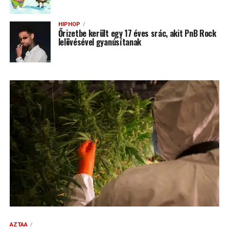
HIPHOP
Őrizetbe került egy 17 éves srác, akit PnB Rock
lelövésével gyanúsítanak
AZTAA