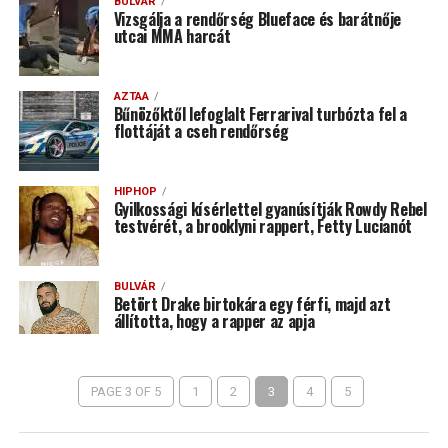
BULVÁR
Vizsgálja a rendőrség Blueface és barátnője
utcai MMA harcát
AZTAA
Bűnözőktől lefoglalt Ferrarival turbózta fel a
flottáját a cseh rendőrség
HIPHOP
Gyilkossági kísérlettel gyanúsítják Rowdy Rebel
testvérét, a brooklyni rappert, Fetty Lucianót
BULVÁR
Betört Drake birtokára egy férfi, majd azt
állította, hogy a rapper az apja
PAGE 3 OF 5
1
2
3
4
5