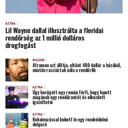
AZTAA
Lil Wayne dallal illusztrálta a floridai
rendőrség az 1 millió dolláros
drogfogást
BULVÁR
Afroman azt állítja, eltűnt 400 dollár a házából,
miután razziáztak nála a rendőrök
AZTAA
Úgy berúgott egy román férfi, hogy lopott
magának egy rendőrautót és elkezdett
igazoltatni
AZTAA
Kokainozással bukott le egy rendvédelmi
dolgozó