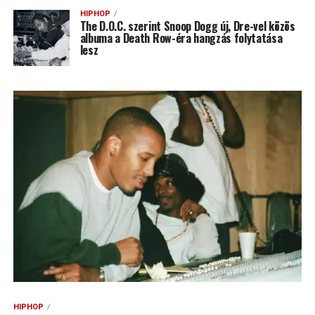
HIPHOP
The D.O.C. szerint Snoop Dogg új, Dre-vel közös
albuma a Death Row-éra hangzás folytatása
lesz
HIPHOP