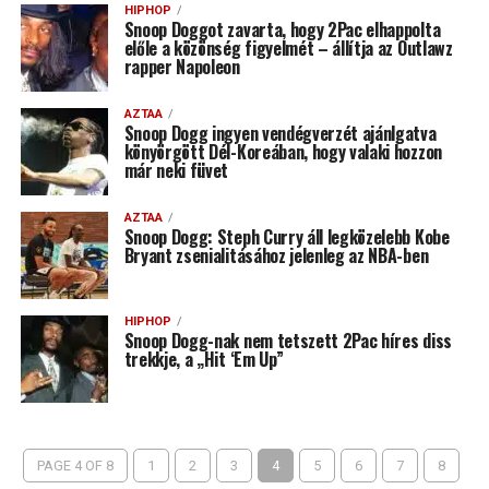
HIPHOP
Snoop Doggot zavarta, hogy 2Pac elhappolta
előle a közönség figyelmét – állítja az Outlawz
rapper Napoleon
AZTAA
Snoop Dogg ingyen vendégverzét ajánlgatva
könyörgött Dél-Koreában, hogy valaki hozzon
már neki füvet
AZTAA
Snoop Dogg: Steph Curry áll legközelebb Kobe
Bryant zsenialitásához jelenleg az NBA-ben
HIPHOP
Snoop Dogg-nak nem tetszett 2Pac híres diss
trekkje, a „Hit ‘Em Up”
PAGE 4 OF 8
1
2
3
4
5
6
7
8