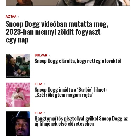
AZTAA
Snoop Dogg videóban mutatta meg,
2023-ban mennyi zöldit fogyaszt
egy nap
BULVÁR
Snoop Dogg elárulta, hogy retteg a lovaktól
FILM
Snoop Dogg imádta a ‘Barbie’ filmet:
„Szétröhögtem magam rajta”
FILM
Hangtompítós pisztollyal gyilkol Snoop Dogg az
új filmjének első előzetesében