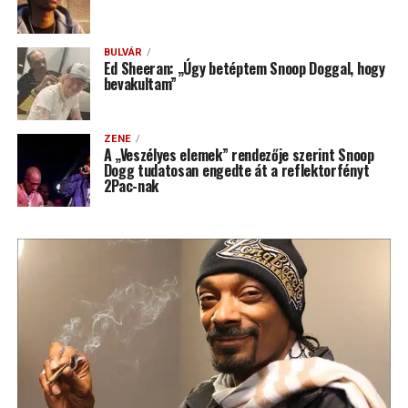
BULVÁR
Ed Sheeran: „Úgy betéptem Snoop Doggal, hogy
bevakultam”
ZENE
A „Veszélyes elemek” rendezője szerint Snoop
Dogg tudatosan engedte át a reflektorfényt
2Pac-nak