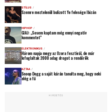
STÍLUS
Szemre meztelenül bulizott Ye felesége Ibizán
HIPHOP
GIAJ: „Sosem kaptam még ennyi negatív
kommentet”
ELEKTRONIKUS
Három napja megy az Ozora fesztivál, de már
lefoglaltak 2000 adag drogot a rendőrök
AZTAA
Snoop Dogg a saját kárán tanulta meg, hogy neki
elég a fű
HIRDETÉS