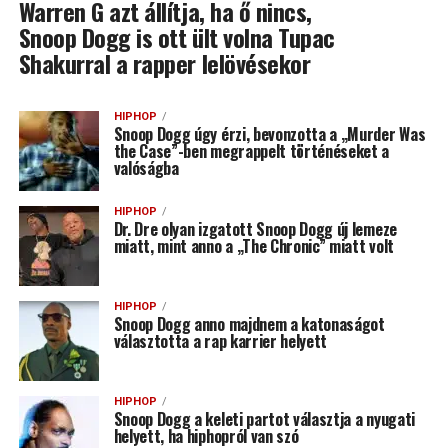
Warren G azt állítja, ha ő nincs,
Snoop Dogg is ott ült volna Tupac
Shakurral a rapper lelövésekor
HIPHOP
Snoop Dogg úgy érzi, bevonzotta a „Murder Was
the Case”-ben megrappelt történéseket a
valóságba
HIPHOP
Dr. Dre olyan izgatott Snoop Dogg új lemeze
miatt, mint anno a „The Chronic” miatt volt
HIPHOP
Snoop Dogg anno majdnem a katonaságot
választotta a rap karrier helyett
HIPHOP
Snoop Dogg a keleti partot választja a nyugati
helyett, ha hiphopról van szó